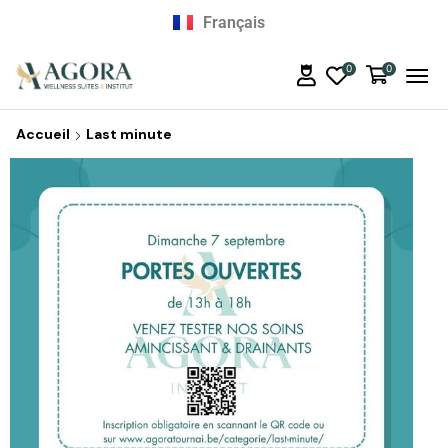
Nederlands
Français
English
0
0
Accueil
Last minute