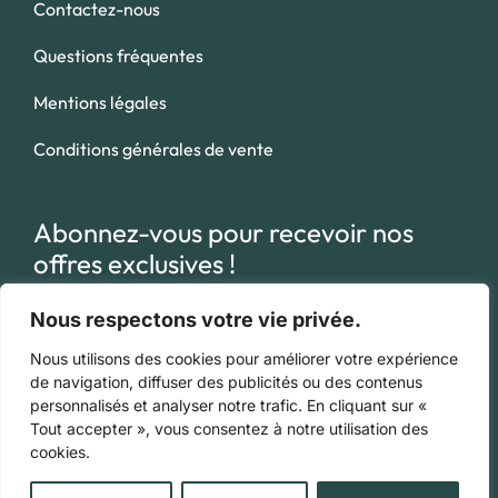
Contactez-nous
Questions fréquentes
Mentions légales
Conditions générales de vente
Abonnez-vous pour recevoir nos
offres exclusives !
Nous respectons votre vie privée.
Nous utilisons des cookies pour améliorer votre expérience
de navigation, diffuser des publicités ou des contenus
En appuyant sur le bouton « s’inscrire», vous confirmez que vous
personnalisés et analyser notre trafic. En cliquant sur «
avez lu et que vous acceptez nos
conditions d’utilisation
Tout accepter », vous consentez à notre utilisation des
cookies.
concernant le stockage des données soumises via ce formulaire.