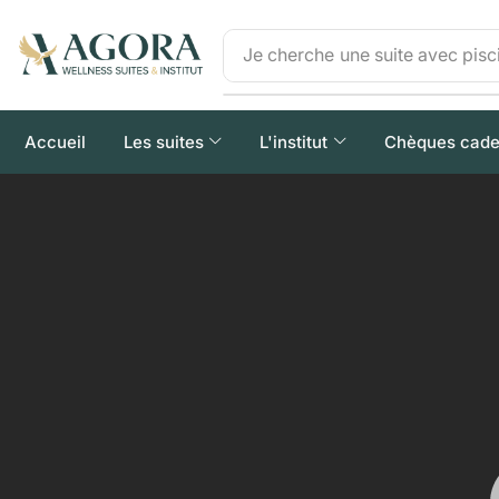
Je cherche
une suite avec pisc
Accueil
Les suites
L'institut
Chèques cad