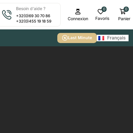
Besoin d'aide ?
0
0
+32(0)69 30 70 86
Favoris
Panier
Connexion
+32(0)455 19 18 59
Nederlands
Last Minute
Français
English