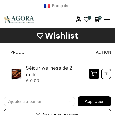
Nederlands
Français
English
1
0
Wishlist
PRODUIT
ACTION
Séjour wellness de 2
nuits
€
0,00
Appliquer
Demander un devis