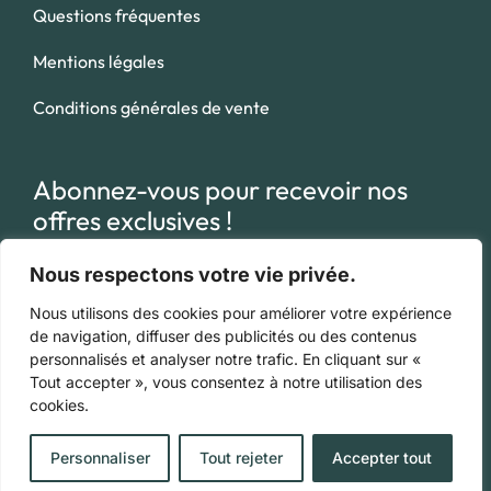
Questions fréquentes
Mentions légales
Conditions générales de vente
Abonnez-vous pour recevoir nos
offres exclusives !
Nous respectons votre vie privée.
Nous utilisons des cookies pour améliorer votre expérience
de navigation, diffuser des publicités ou des contenus
En appuyant sur le bouton « s’inscrire», vous confirmez que vous
personnalisés et analyser notre trafic. En cliquant sur «
avez lu et que vous acceptez nos
conditions d’utilisation
Tout accepter », vous consentez à notre utilisation des
cookies.
concernant le stockage des données soumises via ce formulaire.
Personnaliser
Tout rejeter
Accepter tout